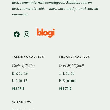
Eesti vanim internetiraamatupood. Maailma suurim
Eesti raamatute valik — uued, kasutatud ja antikvaarsed
raamatud.
TALLINNA KAUPLUS
VILJANDI KAUPLUS
Harju 1, Tallinn
Lossi 28, Viljandi
E–R 10–19
T–L 10–18
L–P 10–17
P–E suletud
683 7711
683 7712
KLIENDITUGI