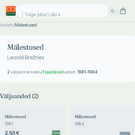
Tulge juba! Läki ko
Avaleht
/
Mälestused
Täpsem
Täpsem
otsing
otsing
Mälestused
Leonid Brežnev
2
väljaannet kokku
1
saadaval
Aastad:
1981
–
1984
Väljaanded (
2
)
Mälestused
Mälestused
1981
1984
2.50 €
Osta
Otsas