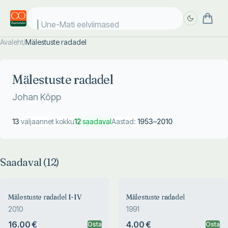
Une-Mati eelviimased ki
Avaleht
/
Mälestuste radadel
Täpsem
Täpsem
otsing
otsing
Mälestuste radadel
Johan Kõpp
13
väljaannet kokku
12
saadaval
Aastad:
1953
–
2010
Saadaval (
12
)
Mälestuste radadel I-IV
Mälestuste radadel
2010
1991
16.00 €
4.00 €
Osta
Osta