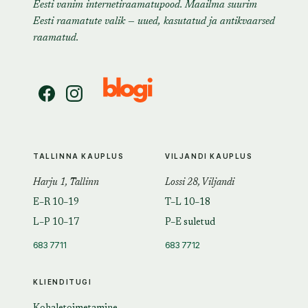
Eesti vanim internetiraamatupood. Maailma suurim
Eesti raamatute valik — uued, kasutatud ja antikvaarsed
raamatud.
TALLINNA KAUPLUS
VILJANDI KAUPLUS
Harju 1, Tallinn
Lossi 28, Viljandi
E–R 10–19
T–L 10–18
L–P 10–17
P–E suletud
683 7711
683 7712
KLIENDITUGI