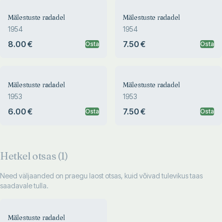
Mälestuste radadel
Mälestuste radadel
1954
1954
8.00 €
7.50 €
Osta
Osta
Mälestuste radadel
Mälestuste radadel
1953
1953
6.00 €
7.50 €
Osta
Osta
Hetkel otsas (
1
)
Need väljaanded on praegu laost otsas, kuid võivad tulevikus taas
saadavale tulla.
Mälestuste radadel