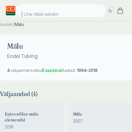
Une-Mati eelviima
Avaleht
/
Mälu
Täpsem
Täpsem
otsing
otsing
Mälu
Endel Tulving
4
väljaannet kokku
0
saadaval
Aastad:
1994
–
2018
Väljaanded (
4
)
Episoodilise mälu
Mälu
elemendid
2007
2018