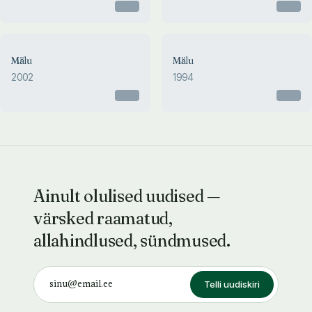
Otsas
Otsas
Mälu
Mälu
2002
1994
Otsas
Otsas
Ainult olulised uudised —
värsked raamatud,
allahindlused, sündmused.
Telli uudiskiri