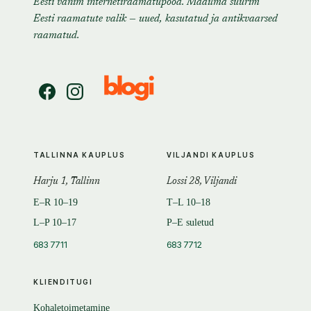
Eesti vanim internetiraamatupood. Maailma suurim
Eesti raamatute valik — uued, kasutatud ja antikvaarsed
raamatud.
TALLINNA KAUPLUS
VILJANDI KAUPLUS
Harju 1, Tallinn
Lossi 28, Viljandi
E–R 10–19
T–L 10–18
L–P 10–17
P–E suletud
683 7711
683 7712
KLIENDITUGI
Kohaletoimetamine