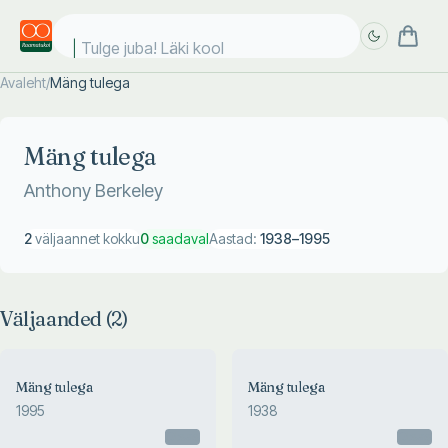
Tulge juba! Läki kooli
Avaleht
/
Mäng tulega
Täpsem
Täpsem
otsing
otsing
Mäng tulega
Anthony Berkeley
2
väljaannet kokku
0
saadaval
Aastad:
1938
–
1995
Väljaanded (
2
)
Mäng tulega
Mäng tulega
1995
1938
Otsas
Otsas