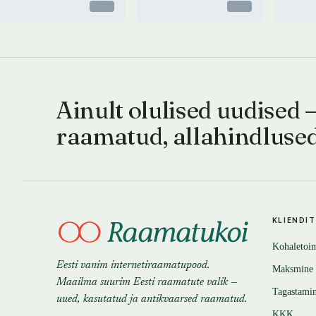
Otsas
Otsas
Ainult olulised uudised 
raamatud, allahindluse
KLIENDI
Kohaletoi
Eesti vanim internetiraamatupood.
Maksmine
Maailma suurim Eesti raamatute valik —
Tagastami
uued, kasutatud ja antikvaarsed raamatud.
KKK