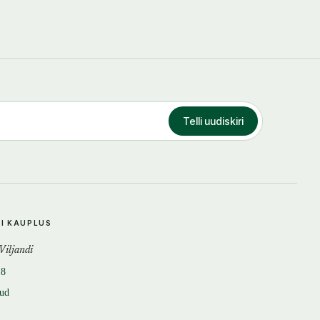
Telli uudiskiri
DI KAUPLUS
 Viljandi
18
tud