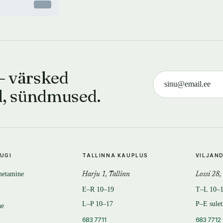
Otsas
— värsked
d, sündmused.
TUGI
TALLINNA KAUPLUS
VILJAN
metamine
Harju 1, Tallinn
Lossi 28,
E–R 10–19
T–L 10–
L–P 10–17
P–E sule
ne
683 7711
683 7712