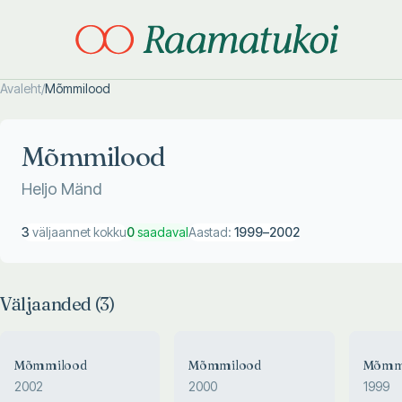
Avaleht
/
Mõmmilood
Otsi täpsemalt
Otsi täpsemalt
Mõmmilood
Heljo Mänd
3
väljaannet kokku
0
saadaval
Aastad:
1999
–
2002
Väljaanded (
3
)
Mõmmilood
Mõmmilood
Mõmm
2002
2000
1999