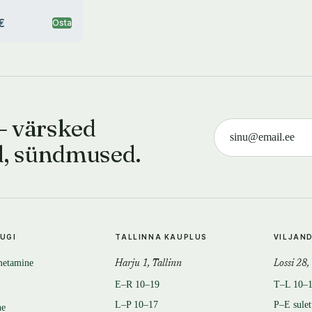
€
Osta
— värsked
d, sündmused.
TUGI
TALLINNA KAUPLUS
VILJAN
metamine
Harju 1, Tallinn
Lossi 28,
E–R 10–19
T–L 10–
L–P 10–17
P–E sule
ne