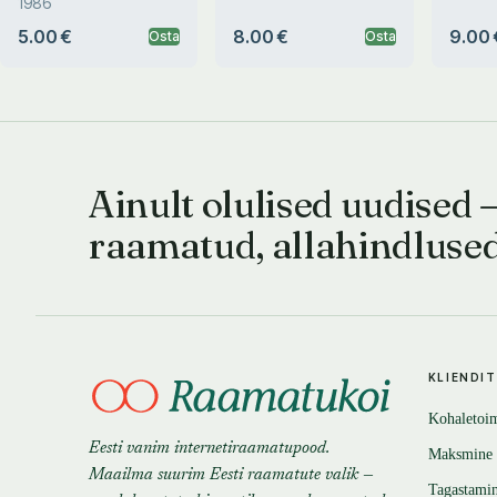
1986
5.00 €
8.00 €
9.00 
Osta
Osta
Ainult olulised uudised 
raamatud, allahindluse
KLIENDI
Kohaletoi
Eesti vanim internetiraamatupood.
Maksmine
Maailma suurim Eesti raamatute valik —
Tagastami