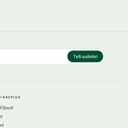
Telli uudiskiri
DI KAUPLUS
 Viljandi
18
tud