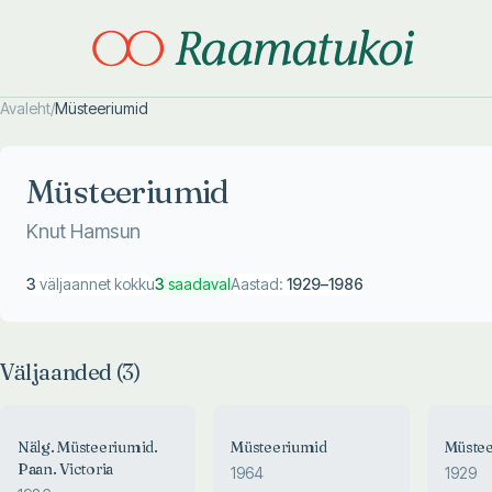
Avaleht
/
Müsteeriumid
Otsi täpsemalt
Otsi täpsemalt
Müsteeriumid
Knut Hamsun
3
väljaannet kokku
3
saadaval
Aastad:
1929
–
1986
Väljaanded (
3
)
Nälg. Müsteeriumid.
Müsteeriumid
Müste
Paan. Victoria
1964
1929