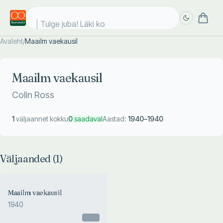
Tulge juba! Läki koo
Avaleht
/
Maailm vaekausil
Täpsem
Täpsem
otsing
otsing
Maailm vaekausil
Colin Ross
1
väljaannet kokku
0
saadaval
Aastad:
1940
–
1940
Väljaanded (
1
)
Maailm vaekausil
1940
Otsas