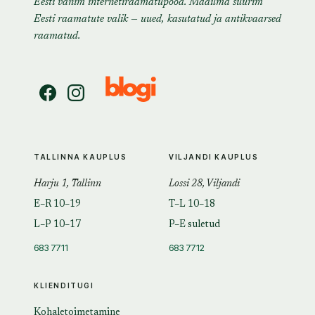
Eesti vanim internetiraamatupood. Maailma suurim
Eesti raamatute valik — uued, kasutatud ja antikvaarsed
raamatud.
TALLINNA KAUPLUS
VILJANDI KAUPLUS
Harju 1, Tallinn
Lossi 28, Viljandi
E–R 10–19
T–L 10–18
L–P 10–17
P–E suletud
683 7711
683 7712
KLIENDITUGI
Kohaletoimetamine