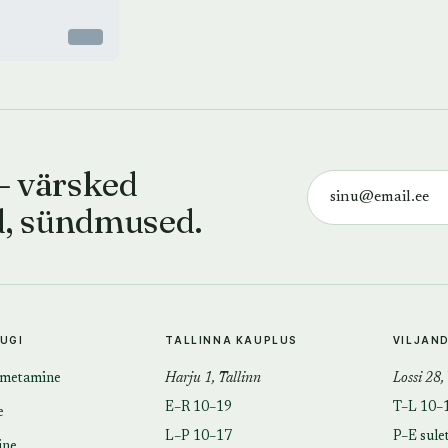
Otsas
— värsked
d, sündmused.
TUGI
TALLINNA KAUPLUS
VILJAN
imetamine
Harju 1, Tallinn
Lossi 28,
E–R 10–19
T–L 10–
e
L–P 10–17
P–E sule
ine