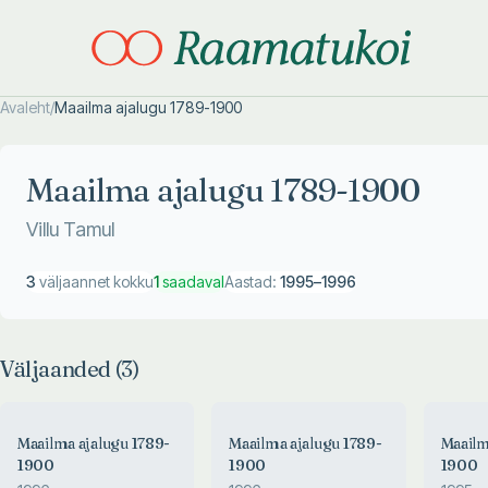
Avaleht
/
Maailma ajalugu 1789-1900
Otsi täpsemalt
Otsi täpsemalt
Maailma ajalugu 1789-1900
Villu Tamul
3
väljaannet kokku
1
saadaval
Aastad:
1995
–
1996
Väljaanded (
3
)
Maailma ajalugu 1789-
Maailma ajalugu 1789-
Maailm
1900
1900
1900