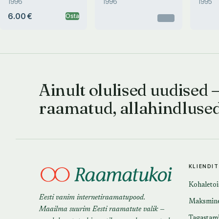
1996
1996
1995
6.00 €
Osta
Otsas
Ainult olulised uudised 
raamatud, allahindluse
KLIENDI
Kohaleto
Eesti vanim internetiraamatupood.
Maksmin
Maailma suurim Eesti raamatute valik —
Tagastam