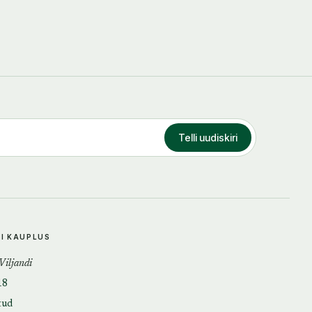
Telli uudiskiri
DI KAUPLUS
 Viljandi
18
tud