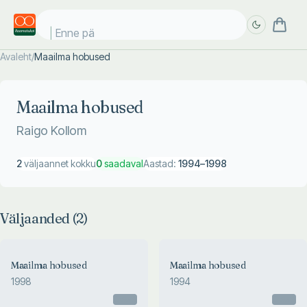
Enne päi
Avaleht
/
Maailma hobused
Täpsem
Täpsem
otsing
otsing
Maailma hobused
Raigo Kollom
2
väljaannet kokku
0
saadaval
Aastad:
1994
–
1998
Väljaanded (
2
)
Maailma hobused
Maailma hobused
1998
1994
Otsas
Otsas