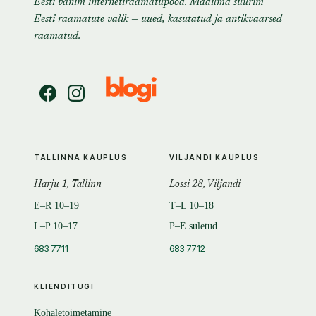
Eesti vanim internetiraamatupood. Maailma suurim
Eesti raamatute valik — uued, kasutatud ja antikvaarsed
raamatud.
TALLINNA KAUPLUS
VILJANDI KAUPLUS
Harju 1, Tallinn
Lossi 28, Viljandi
E–R 10–19
T–L 10–18
L–P 10–17
P–E suletud
683 7711
683 7712
KLIENDITUGI
Kohaletoimetamine