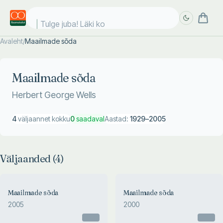
Tulge juba! Läki koo
Avaleht
/
Maailmade sõda
Täpsem
Täpsem
otsing
otsing
Maailmade sõda
Herbert George Wells
4
väljaannet kokku
0
saadaval
Aastad:
1929
–
2005
Väljaanded (
4
)
Maailmade sõda
Maailmade sõda
2005
2000
Otsas
Otsas