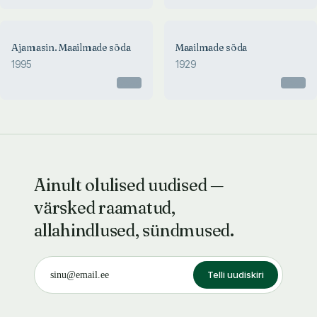
Ajamasin. Maailmade sõda
Maailmade sõda
1995
1929
Otsas
Otsas
Ainult olulised uudised —
värsked raamatud,
allahindlused, sündmused.
Telli uudiskiri