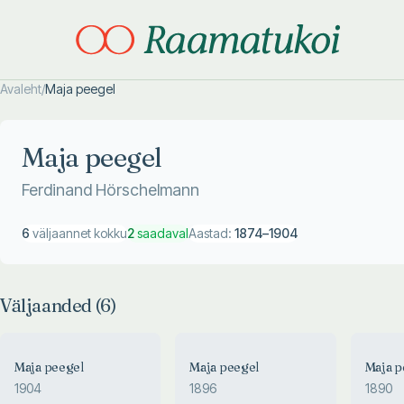
Avaleht
/
Maja peegel
Otsi täpsemalt
Otsi täpsemalt
Maja peegel
Ferdinand Hörschelmann
6
väljaannet kokku
2
saadaval
Aastad:
1874
–
1904
Väljaanded (
6
)
Maja peegel
Maja peegel
Maja p
1904
1896
1890