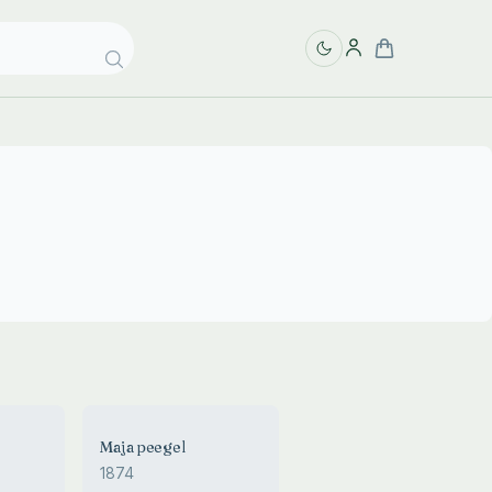
Maja peegel
1874