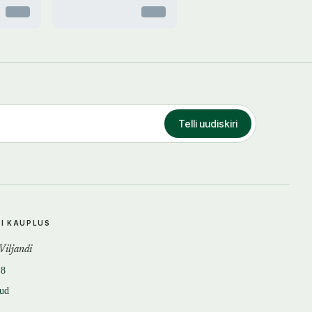
Otsas
Otsas
Telli uudiskiri
DI KAUPLUS
 Viljandi
18
tud