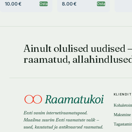
10.00 €
8.00 €
Osta
Osta
Ainult olulised uudised 
raamatud, allahindluse
KLIENDI
Kohaletoi
Eesti vanim internetiraamatupood.
Maksmine
Maailma suurim Eesti raamatute valik —
Tagastami
uued, kasutatud ja antikvaarsed raamatud.