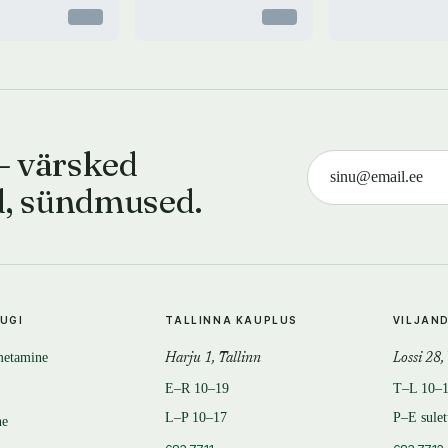
Otsas
Otsas
— värsked
d, sündmused.
TUGI
TALLINNA KAUPLUS
VILJAN
metamine
Harju 1, Tallinn
Lossi 28,
E–R 10–19
T–L 10–
L–P 10–17
P–E sule
ne