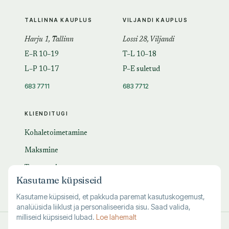
TALLINNA KAUPLUS
VILJANDI KAUPLUS
Harju 1, Tallinn
Lossi 28, Viljandi
E–R 10–19
T–L 10–18
L–P 10–17
P–E suletud
683 7711
683 7712
KLIENDITUGI
Kohaletoimetamine
Maksmine
Tagastamine
Kasutame küpsiseid
KKK
Kasutame küpsiseid, et pakkuda paremat kasutuskogemust,
analüüsida liiklust ja personaliseerida sisu. Saad valida,
milliseid küpsiseid lubad.
Loe lahemalt
© 1995–
2026
Kuutõrvaja OÜ · reg. 10463994