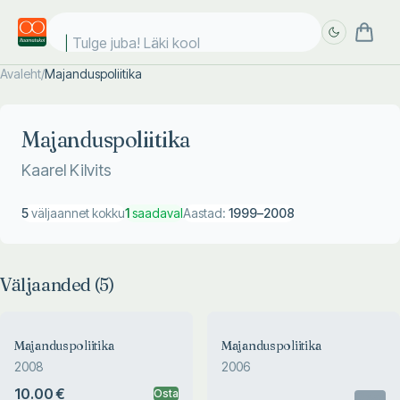
Tulge juba! Läki kooli!
Avaleht
/
Majanduspoliitika
Täpsem
Täpsem
otsing
otsing
Majanduspoliitika
Kaarel Kilvits
5
väljaannet kokku
1
saadaval
Aastad:
1999
–
2008
Väljaanded (
5
)
Majanduspoliitika
Majanduspoliitika
2008
2006
10.00 €
Osta
Otsas