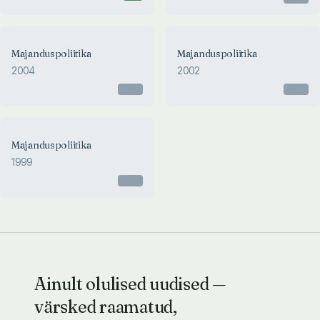
Majanduspoliitika
Majanduspoliitika
2004
2002
Otsas
Otsas
Majanduspoliitika
1999
Otsas
Ainult olulised uudised —
värsked raamatud,