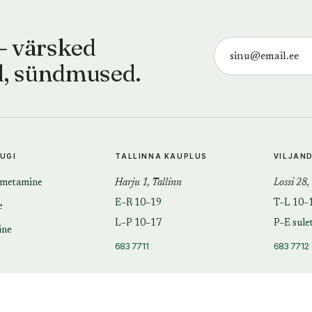
— värsked
d, sündmused.
TUGI
TALLINNA KAUPLUS
VILJAN
imetamine
Harju 1, Tallinn
Lossi 28,
E–R 10–19
T–L 10–
e
L–P 10–17
P–E sule
ine
683 7711
683 7712