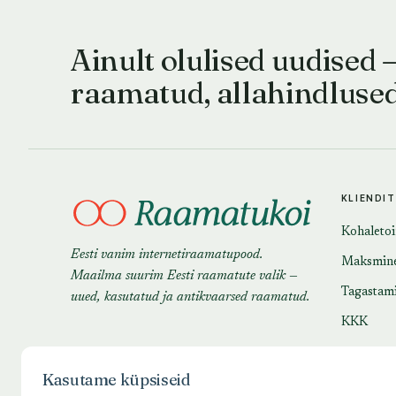
Ainult olulised uudised 
raamatud, allahindluse
KLIENDI
Kohaleto
Eesti vanim internetiraamatupood.
Maksmin
Maailma suurim Eesti raamatute valik —
Tagastam
uued, kasutatud ja antikvaarsed raamatud.
KKK
Kasutame küpsiseid