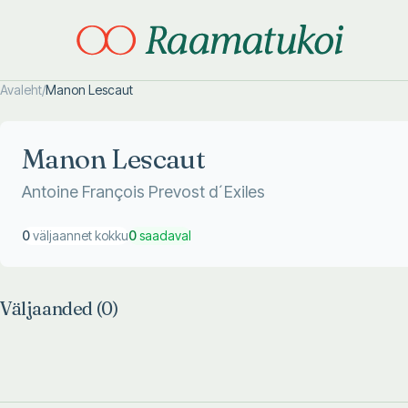
Avaleht
/
Manon Lescaut
Otsi täpsemalt
Otsi täpsemalt
Manon Lescaut
Antoine François Prevost d´Exiles
0
väljaannet kokku
0
saadaval
Väljaanded (
0
)