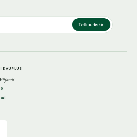
Telli uudiskiri
DI KAUPLUS
 Viljandi
18
tud