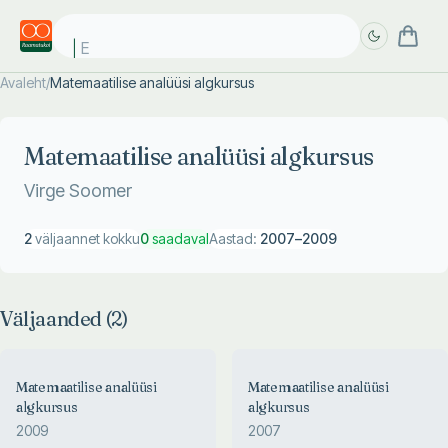
Ee
Avaleht
/
Matemaatilise analüüsi algkursus
Täpsem
Täpsem
otsing
otsing
Matemaatilise analüüsi algkursus
Virge Soomer
2
väljaannet kokku
0
saadaval
Aastad:
2007
–
2009
Väljaanded (
2
)
Matemaatilise analüüsi
Matemaatilise analüüsi
algkursus
algkursus
2009
2007