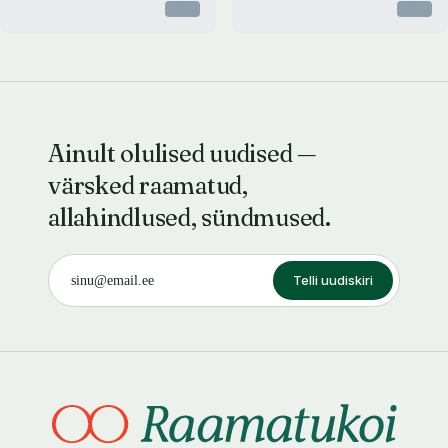
Otsas
Otsas
Ainult olulised uudised —
värsked raamatud,
allahindlused, sündmused.
Telli uudiskiri