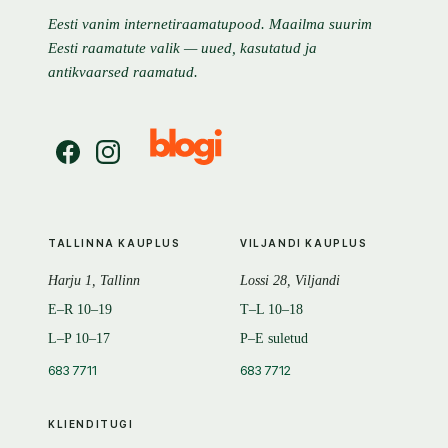
Eesti vanim internetiraamatupood. Maailma suurim
Eesti raamatute valik — uued, kasutatud ja
antikvaarsed raamatud.
TALLINNA KAUPLUS
VILJANDI KAUPLUS
Harju 1, Tallinn
Lossi 28, Viljandi
E–R 10–19
T–L 10–18
L–P 10–17
P–E suletud
683 7711
683 7712
KLIENDITUGI