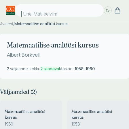
Une-Mati eelviima
Avaleht
/
Matemaatilise analüüsi kursus
Täpsem
Täpsem
otsing
otsing
Matemaatilise analüüsi kursus
Albert Borkvell
2
väljaannet kokku
2
saadaval
Aastad:
1958
–
1960
Väljaanded (
2
)
Matemaatilise analüüsi
Matemaatilise analüüsi
kursus
kursus
1960
1958