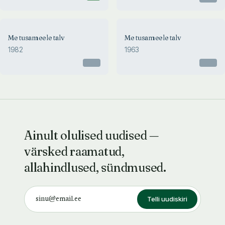
Me tusameele talv
Me tusameele talv
1982
1963
Otsas
Otsas
Ainult olulised uudised —
värsked raamatud,
allahindlused, sündmused.
Telli uudiskiri