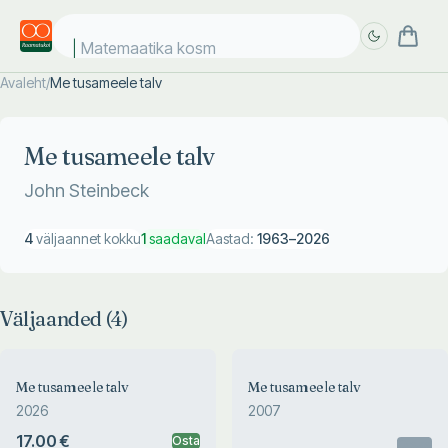
Matemaatika kosmo
Avaleht
/
Me tusameele talv
Täpsem
Täpsem
otsing
otsing
Me tusameele talv
John Steinbeck
4
väljaannet kokku
1
saadaval
Aastad:
1963
–
2026
Väljaanded (
4
)
Me tusameele talv
Me tusameele talv
2026
2007
17.00 €
Osta
Otsas