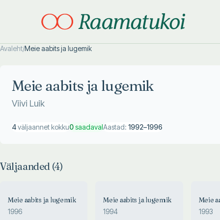
Avaleht
/
Meie aabits ja lugemik
Otsi täpsemalt
Otsi täpsemalt
Meie aabits ja lugemik
Viivi Luik
4
väljaannet kokku
0
saadaval
Aastad:
1992
–
1996
Väljaanded (
4
)
Meie aabits ja lugemik
Meie aabits ja lugemik
Meie a
1996
1994
1993