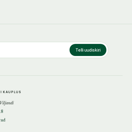
Telli uudiskiri
DI KAUPLUS
 Viljandi
18
tud