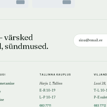
Otsas
Otsas
— värsked
d, sündmused.
TUGI
TALLINNA KAUPLUS
VILJAN
imetamine
Harju 1, Tallinn
Lossi 28,
E–R 10–19
T–L 10–
e
L–P 10–17
P–E sule
ine
683 7711
683 7712