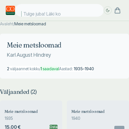
Tulge juba! Läki koo
Avaleht
/
Meie metsloomad
Täpsem
Täpsem
otsing
otsing
Meie metsloomad
Karl August Hindrey
2
väljaannet kokku
1
saadaval
Aastad:
1935
–
1940
Väljaanded (
2
)
Meie metsloomad
Meie metsloomad
1935
1940
15.00 €
Osta
Otsas