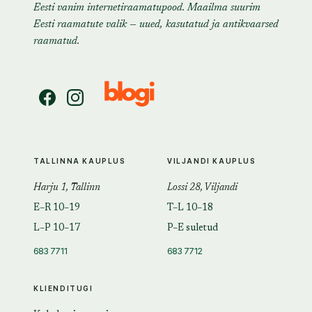
Eesti vanim internetiraamatupood. Maailma suurim
Eesti raamatute valik — uued, kasutatud ja antikvaarsed
raamatud.
TALLINNA KAUPLUS
VILJANDI KAUPLUS
Harju 1, Tallinn
Lossi 28, Viljandi
E–R 10–19
T–L 10–18
L–P 10–17
P–E suletud
683 7711
683 7712
KLIENDITUGI