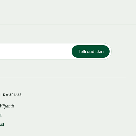
Telli uudiskiri
DI KAUPLUS
 Viljandi
18
tud