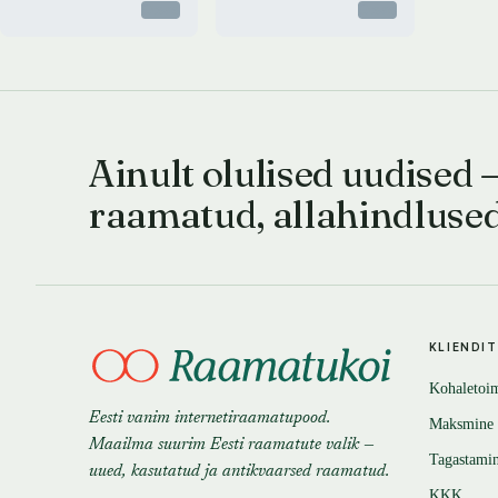
Otsas
Otsas
Ainult olulised uudised 
raamatud, allahindluse
KLIENDI
Kohaletoi
Eesti vanim internetiraamatupood.
Maksmine
Maailma suurim Eesti raamatute valik —
Tagastami
uued, kasutatud ja antikvaarsed raamatud.
KKK