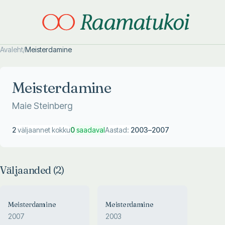
Avaleht
/
Meisterdamine
Otsi täpsemalt
Otsi täpsemalt
Meisterdamine
Maie Steinberg
2
väljaannet kokku
0
saadaval
Aastad:
2003
–
2007
Väljaanded (
2
)
Meisterdamine
Meisterdamine
2007
2003