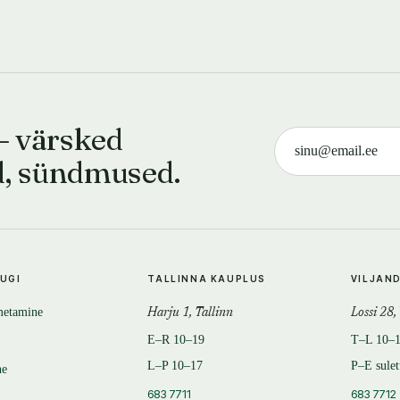
— värsked
d, sündmused.
TUGI
TALLINNA KAUPLUS
VILJAN
metamine
Harju 1, Tallinn
Lossi 28,
E–R 10–19
T–L 10–
L–P 10–17
P–E sule
ne
683 7711
683 7712