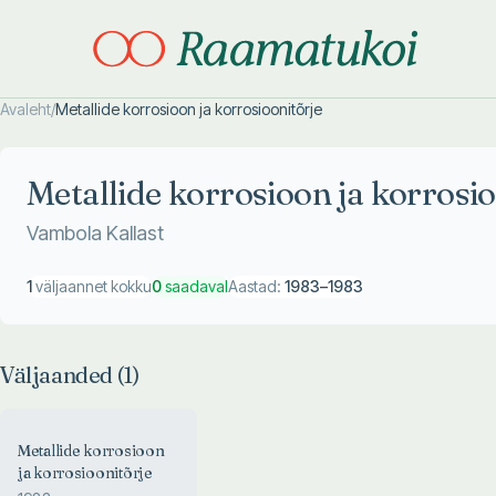
Avaleht
/
Metallide korrosioon ja korrosioonitõrje
Otsi täpsemalt
Otsi täpsemalt
Metallide korrosioon ja korrosio
Vambola Kallast
1
väljaannet kokku
0
saadaval
Aastad:
1983
–
1983
Väljaanded (
1
)
Metallide korrosioon
ja korrosioonitõrje