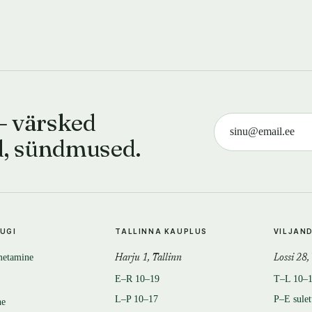
— värsked
d, sündmused.
TUGI
TALLINNA KAUPLUS
VILJAN
metamine
Harju 1, Tallinn
Lossi 28,
E–R 10–19
T–L 10–
L–P 10–17
P–E sule
ne