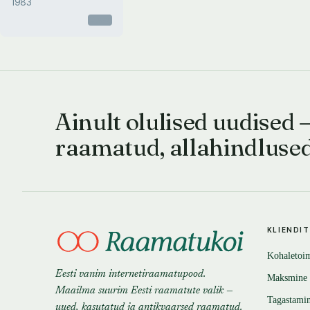
1983
Otsas
Ainult olulised uudised 
raamatud, allahindluse
KLIENDI
Kohaletoi
Eesti vanim internetiraamatupood.
Maksmine
Maailma suurim Eesti raamatute valik —
Tagastami
uued, kasutatud ja antikvaarsed raamatud.