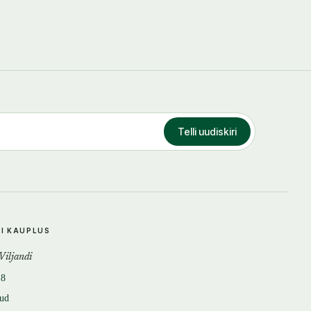
Telli uudiskiri
DI KAUPLUS
 Viljandi
18
tud