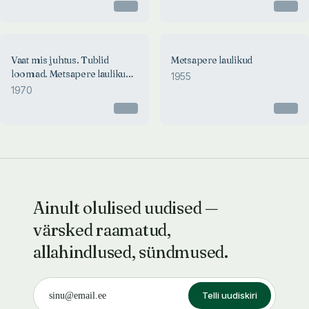
Otsas
Otsas
Vaat mis juhtus. Tublid
Metsapere laulikud
loomad. Metsapere laulikud.
1955
Hiirejaht
1970
Otsas
Otsas
Ainult olulised uudised —
värsked raamatud,
allahindlused, sündmused.
Telli uudiskiri