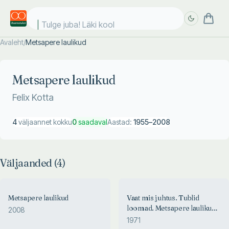
Tulge juba! Läki kooli
Avaleht
/
Metsapere laulikud
Täpsem
Täpsem
otsing
otsing
Metsapere laulikud
Felix Kotta
4
väljaannet kokku
0
saadaval
Aastad:
1955
–
2008
Väljaanded (
4
)
Metsapere laulikud
Vaat mis juhtus. Tublid
loomad. Metsapere laulikud.
2008
Hiirejaht
1971