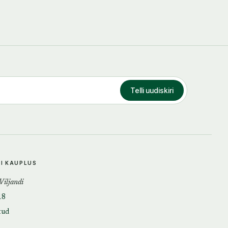
Telli uudiskiri
DI KAUPLUS
 Viljandi
18
tud