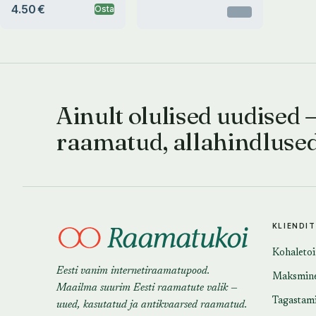
4.50 €
Osta
Otsas
Ainult olulised uudised 
raamatud, allahindluse
KLIENDI
Kohaleto
Eesti vanim internetiraamatupood.
Maksmin
Maailma suurim Eesti raamatute valik —
Tagastam
uued, kasutatud ja antikvaarsed raamatud.