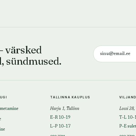
— värsked
d, sündmused.
TUGI
TALLINNA KAUPLUS
VILJAN
imetamine
Harju 1, Tallinn
Lossi 28,
E–R 10–19
T–L 10–
e
L–P 10–17
P–E sule
ine