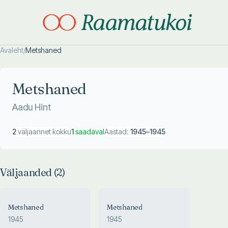
Avaleht
/
Metshaned
Otsi täpsemalt
Otsi täpsemalt
Metshaned
Aadu Hint
2
väljaannet kokku
1
saadaval
Aastad:
1945
–
1945
Väljaanded (
2
)
Metshaned
Metshaned
1945
1945