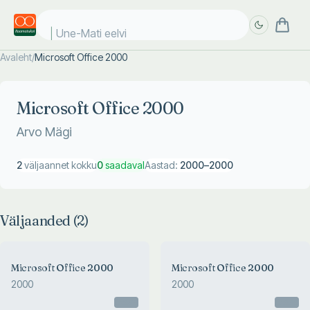
Une-Mati eelvii
Avaleht
/
Microsoft Office 2000
Täpsem
Täpsem
otsing
otsing
Microsoft Office 2000
Arvo Mägi
2
väljaannet kokku
0
saadaval
Aastad:
2000
–
2000
Väljaanded (
2
)
Microsoft Office 2000
Microsoft Office 2000
2000
2000
Otsas
Otsas