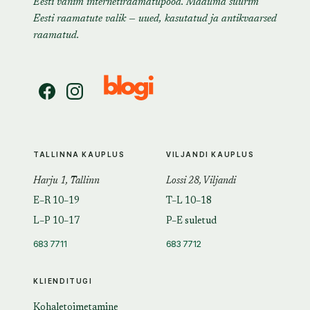
Eesti vanim internetiraamatupood. Maailma suurim
Eesti raamatute valik — uued, kasutatud ja antikvaarsed
raamatud.
TALLINNA KAUPLUS
VILJANDI KAUPLUS
Harju 1, Tallinn
Lossi 28, Viljandi
E–R 10–19
T–L 10–18
L–P 10–17
P–E suletud
683 7711
683 7712
KLIENDITUGI
Kohaletoimetamine