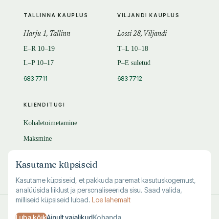
TALLINNA KAUPLUS
VILJANDI KAUPLUS
Harju 1, Tallinn
Lossi 28, Viljandi
E–R 10–19
T–L 10–18
L–P 10–17
P–E suletud
683 7711
683 7712
KLIENDITUGI
Kohaletoimetamine
Maksmine
Tagastamine
Kasutame küpsiseid
KKK
Kasutame küpsiseid, et pakkuda paremat kasutuskogemust,
analüüsida liiklust ja personaliseerida sisu. Saad valida,
milliseid küpsiseid lubad.
Loe lahemalt
© 1995–
2026
Kuutõrvaja OÜ · reg. 10463994
Luba kõik
Ainult vajalikud
Kohanda
·
·
·
Kasutustingimused
Privaatsus
Andmete kustutamine
Küpsised