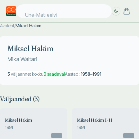
Une-Mati eelvii
Avaleht
/
Mikael Hakim
Täpsem
Täpsem
otsing
otsing
Mikael Hakim
Mika Waltari
5
väljaannet kokku
0
saadaval
Aastad:
1958
–
1991
Väljaanded (
5
)
Mikael Hakim
Mikael Hakim I-II
1991
1991
Otsas
Otsas