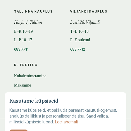
TALLINNA KAUPLUS
VILJANDI KAUPLUS
Harju 1, Tallinn
Lossi 28, Viljandi
E–R 10–19
T–L 10–18
L–P 10–17
P–E suletud
683 7711
683 7712
KLIENDITUGI
Kohaletoimetamine
Maksmine
Tagastamine
Kasutame küpsiseid
KKK
Kasutame küpsiseid, et pakkuda paremat kasutuskogemust,
analüüsida liiklust ja personaliseerida sisu. Saad valida,
milliseid küpsiseid lubad.
Loe lahemalt
© 1995–
2026
Kuutõrvaja OÜ · reg. 10463994