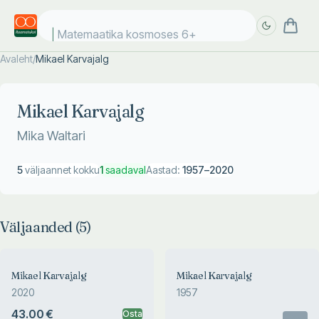
Matemaatika kosmoses 6+
Avaleht
/
Mikael Karvajalg
Täpsem
Täpsem
otsing
otsing
Mikael Karvajalg
Mika Waltari
5
väljaannet kokku
1
saadaval
Aastad:
1957
–
2020
Väljaanded (
5
)
Mikael Karvajalg
Mikael Karvajalg
2020
1957
43.00 €
Osta
Otsas