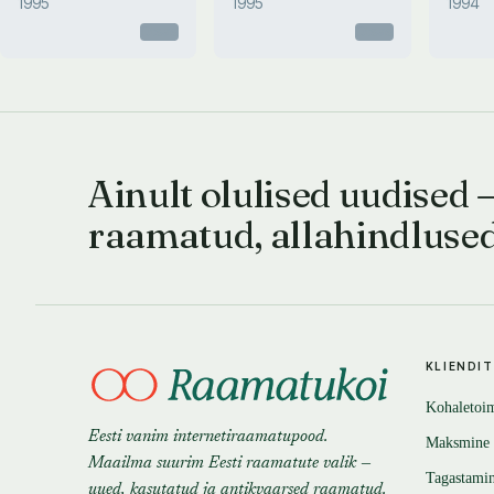
1995
1995
1994
Otsas
Otsas
Ainult olulised uudised 
raamatud, allahindluse
KLIENDI
Kohaletoi
Eesti vanim internetiraamatupood.
Maksmine
Maailma suurim Eesti raamatute valik —
Tagastami
uued, kasutatud ja antikvaarsed raamatud.