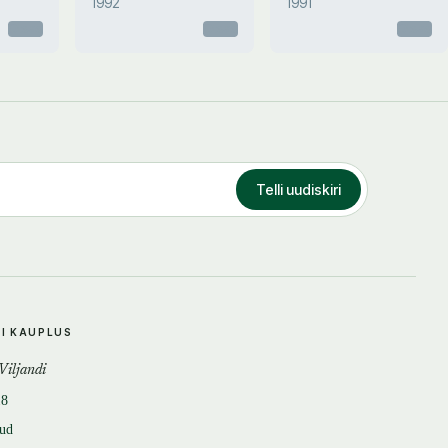
1992
1991
Otsas
Otsas
Otsas
Telli uudiskiri
DI KAUPLUS
 Viljandi
18
tud