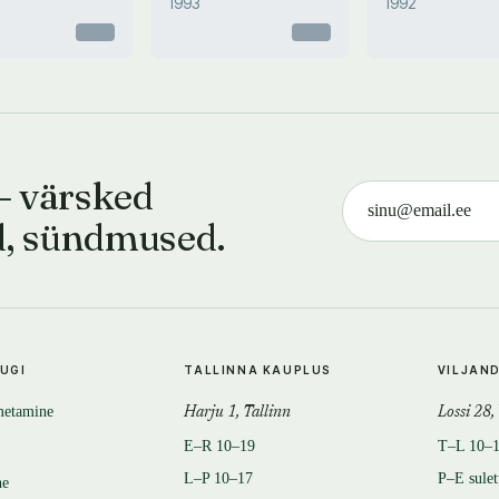
1993
1992
Otsas
Otsas
— värsked
d, sündmused.
TUGI
TALLINNA KAUPLUS
VILJAN
metamine
Harju 1, Tallinn
Lossi 28,
E–R 10–19
T–L 10–
L–P 10–17
P–E sule
ne