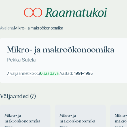
Avaleht
/
Mikro- ja makroökonoomika
Otsi täpsemalt
Otsi täpsemalt
Mikro- ja makroökonoomika
Pekka Sutela
7
väljaannet kokku
0
saadaval
Aastad:
1991
–
1995
Väljaanded (
7
)
Mikro- ja
Mikro- ja
Mikro-
makroökonoomika
makroökonoomika
makro