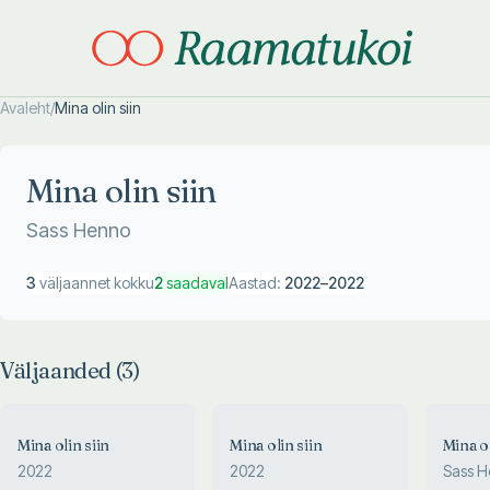
Avaleht
/
Mina olin siin
Otsi täpsemalt
Otsi täpsemalt
Mina olin siin
Sass Henno
3
väljaannet kokku
2
saadaval
Aastad:
2022
–
2022
Väljaanded (
3
)
Mina olin siin
Mina olin siin
Mina ol
2022
2022
Sass 