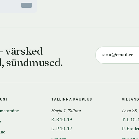
Otsas
— värsked
d, sündmused.
TUGI
TALLINNA KAUPLUS
VILJAN
imetamine
Harju 1, Tallinn
Lossi 28,
E–R 10–19
T–L 10–
e
L–P 10–17
P–E sule
ine