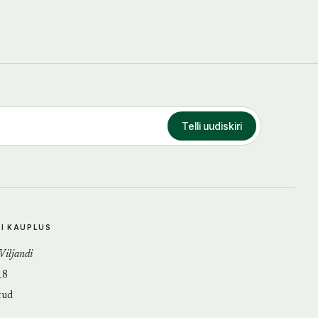
Telli uudiskiri
DI KAUPLUS
 Viljandi
18
tud