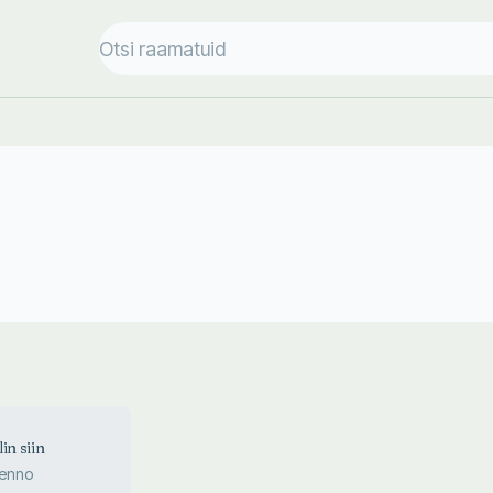
in siin
Henno