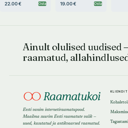
22.00 €
19.00 €
Osta
Osta
Ainult olulised uudised 
raamatud, allahindluse
KLIENDI
Kohaleto
Eesti vanim internetiraamatupood.
Maksmin
Maailma suurim Eesti raamatute valik —
Tagastam
uued, kasutatud ja antikvaarsed raamatud.