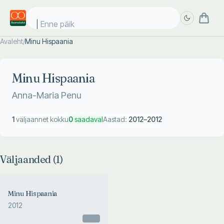
Enne päike
Avaleht
/
Minu Hispaania
Täpsem
Täpsem
otsing
otsing
Minu Hispaania
Anna-Maria Penu
1
väljaannet kokku
0
saadaval
Aastad:
2012
–
2012
Väljaanded (
1
)
Minu Hispaania
2012
Otsas