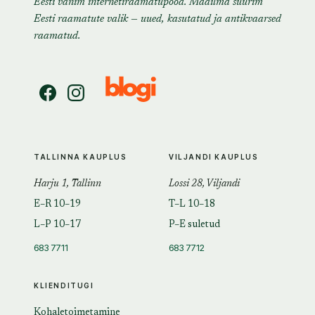
Eesti vanim internetiraamatupood. Maailma suurim
Eesti raamatute valik — uued, kasutatud ja antikvaarsed
raamatud.
TALLINNA KAUPLUS
VILJANDI KAUPLUS
Harju 1, Tallinn
Lossi 28, Viljandi
E–R 10–19
T–L 10–18
L–P 10–17
P–E suletud
683 7711
683 7712
KLIENDITUGI
Kohaletoimetamine