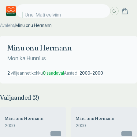
Une-Mati eelviima
Avaleht
/
Minu onu Hermann
Täpsem
Täpsem
otsing
otsing
Minu onu Hermann
Monika Hunnius
2
väljaannet kokku
0
saadaval
Aastad:
2000
–
2000
Väljaanded (
2
)
Minu onu Hermann
Minu onu Hermann
2000
2000
Otsas
Otsas