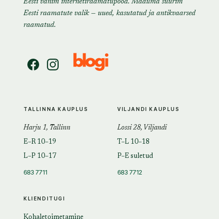
Eesti vanim internetiraamatupood. Maailma suurim
Eesti raamatute valik — uued, kasutatud ja antikvaarsed
raamatud.
TALLINNA KAUPLUS
VILJANDI KAUPLUS
Harju 1, Tallinn
Lossi 28, Viljandi
E–R 10–19
T–L 10–18
L–P 10–17
P–E suletud
683 7711
683 7712
KLIENDITUGI
Kohaletoimetamine