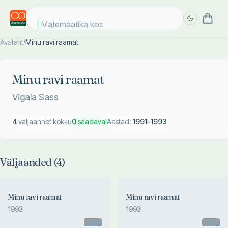
Matemaatika kosm
Avaleht
/
Minu ravi raamat
Täpsem
Täpsem
otsing
otsing
Minu ravi raamat
Vigala Sass
4
väljaannet kokku
0
saadaval
Aastad:
1991
–
1993
Väljaanded (
4
)
Minu ravi raamat
Minu ravi raamat
1993
1993
Otsas
Otsas