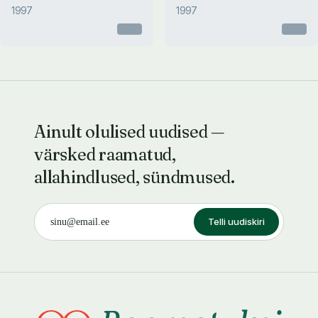
1997
1997
Otsas
Otsas
Ainult olulised uudised —
värsked raamatud,
allahindlused, sündmused.
Telli uudiskiri