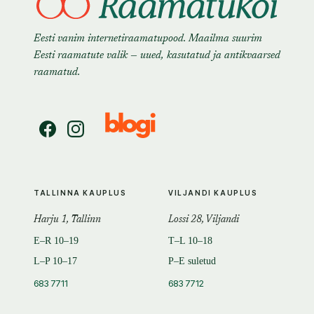
Eesti vanim internetiraamatupood. Maailma suurim
Eesti raamatute valik — uued, kasutatud ja antikvaarsed
raamatud.
TALLINNA KAUPLUS
VILJANDI KAUPLUS
Harju 1, Tallinn
Lossi 28, Viljandi
E–R 10–19
T–L 10–18
L–P 10–17
P–E suletud
683 7711
683 7712