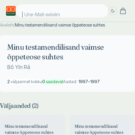
Une-Mati eelviima
Avaleht
/
Minu testamendilisand vaimse õppeteose suhtes
Täpsem
Täpsem
otsing
otsing
Minu testamendilisand vaimse
õppeteose suhtes
Bô Yin Râ
2
väljaannet kokku
0
saadaval
Aastad:
1997
–
1997
Väljaanded (
2
)
Minu testamendilisand
Minu testamendilisand
vaimse õppeteose suhtes
vaimse õppeteose suhtes