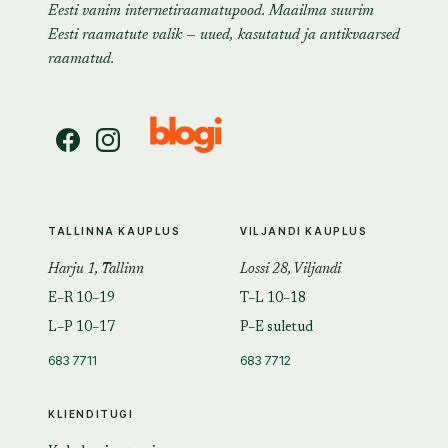
Eesti vanim internetiraamatupood. Maailma suurim
Eesti raamatute valik — uued, kasutatud ja antikvaarsed
raamatud.
TALLINNA KAUPLUS
VILJANDI KAUPLUS
Harju 1, Tallinn
Lossi 28, Viljandi
E–R 10–19
T–L 10–18
L–P 10–17
P–E suletud
683 7711
683 7712
KLIENDITUGI