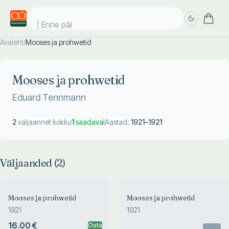
Enne päik
Avaleht
/
Mooses ja prohwetid
Täpsem
Täpsem
otsing
otsing
Mooses ja prohwetid
Eduard Tennmann
2
väljaannet kokku
1
saadaval
Aastad:
1921
–
1921
Väljaanded (
2
)
Mooses ja prohwetid
Mooses ja prohwetid
1921
1921
16.00 €
Osta
Otsas