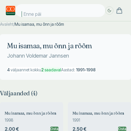
Enne päik
Avaleht
/
Mu isamaa, mu õnn ja rõõm
Täpsem
Täpsem
otsing
otsing
Mu isamaa, mu õnn ja rõõm
Johann Voldemar Jannsen
4
väljaannet kokku
2
saadaval
Aastad:
1991
–
1998
Väljaanded (
4
)
Mu isamaa, mu õnn ja rõõm
Mu isamaa, mu õnn ja rõõm
1998
1991
2.00 €
2.50 €
Osta
Osta