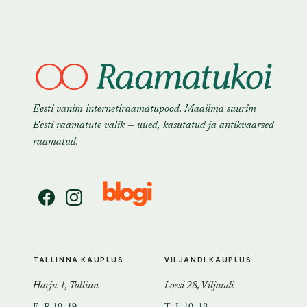
Eesti vanim internetiraamatupood. Maailma suurim
Eesti raamatute valik — uued, kasutatud ja antikvaarsed
raamatud.
TALLINNA KAUPLUS
VILJANDI KAUPLUS
Harju 1, Tallinn
Lossi 28, Viljandi
E–R 10–19
T–L 10–18