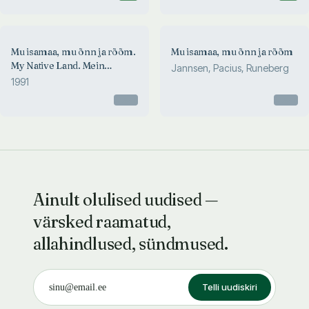
Mu isamaa, mu õnn ja rõõm.
Mu isamaa, mu õnn ja rõõm
My Native Land. Mein
Jannsen, Pacius, Runeberg
Vaterland
1991
Otsas
Otsas
Ainult olulised uudised —
värsked raamatud,
allahindlused, sündmused.
Telli uudiskiri