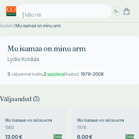
Miki Hiir
Avaleht
/
Mu isamaa on minu arm
Täpsem
Täpsem
otsing
otsing
Mu isamaa on minu arm
Lydia Koidula
3
väljaannet kokku
2
saadaval
Aastad:
1978
–
2008
Väljaanded (
3
)
Mu isamaa on minu arm
Mu isamaa on minu arm
1993
1978
13.00 €
6.00 €
Osta
Osta