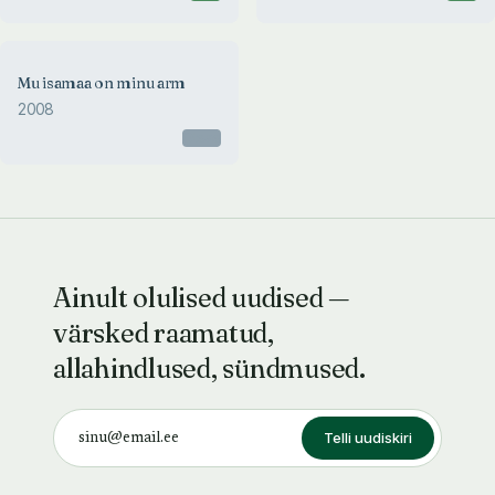
Mu isamaa on minu arm
2008
Otsas
Ainult olulised uudised —
värsked raamatud,
allahindlused, sündmused.
Telli uudiskiri