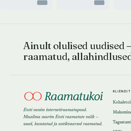
Otsas
Otsas
Ainult olulised uudised 
raamatud, allahindluse
KLIENDI
Kohaleto
Eesti vanim internetiraamatupood.
Maksmin
Maailma suurim Eesti raamatute valik —
Tagastam
uued, kasutatud ja antikvaarsed raamatud.