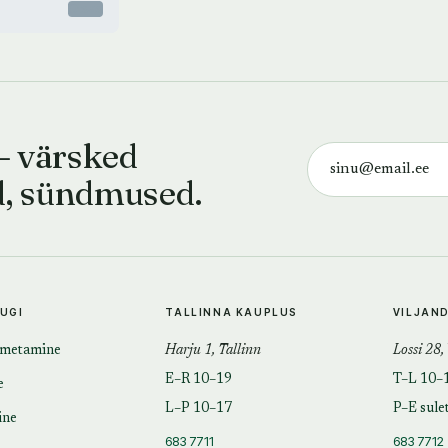
Otsas
— värsked
d, sündmused.
TUGI
TALLINNA KAUPLUS
VILJAN
imetamine
Harju 1, Tallinn
Lossi 28,
E–R 10–19
T–L 10–
e
L–P 10–17
P–E sule
ine
683 7711
683 7712