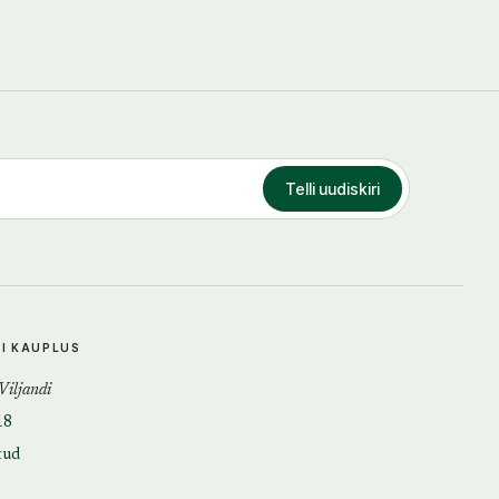
Telli uudiskiri
DI KAUPLUS
 Viljandi
18
tud