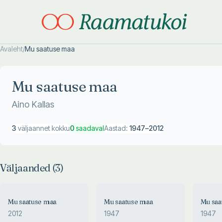
Avaleht
/
Mu saatuse maa
Otsi täpsemalt
Otsi täpsemalt
Mu saatuse maa
Aino Kallas
3
väljaannet kokku
0
saadaval
Aastad:
1947
–
2012
Väljaanded (
3
)
Mu saatuse maa
Mu saatuse maa
Mu saa
2012
1947
1947