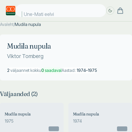
Une-Mati eelvii
Avaleht
/
Mudila nupula
Täpsem
Täpsem
otsing
otsing
Mudila nupula
Viktor Tomberg
2
väljaannet kokku
0
saadaval
Aastad:
1974
–
1975
Väljaanded (
2
)
Mudila nupula
Mudila nupula
1975
1974
Otsas
Otsas