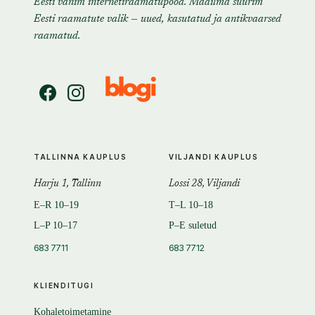
Eesti vanim internetiraamatupood. Maailma suurim
Eesti raamatute valik — uued, kasutatud ja antikvaarsed
raamatud.
TALLINNA KAUPLUS
VILJANDI KAUPLUS
Harju 1, Tallinn
Lossi 28, Viljandi
E–R 10–19
T–L 10–18
L–P 10–17
P–E suletud
683 7711
683 7712
KLIENDITUGI
Kohaletoimetamine