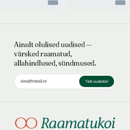
Otsas
Otsas
Ainult olulised uudised —
värsked raamatud,
allahindlused, sündmused.
Telli uudiskiri