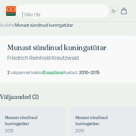
Miki Hiir
Avaleht
/
Munast sündinud kuningatütar
Täpsem
Täpsem
otsing
otsing
Munast sündinud kuningatütar
Friedrich Reinhold Kreutzwald
2
väljaannet kokku
0
saadaval
Aastad:
2010
–
2015
Väljaanded (
2
)
Munast sündinud
Munast sündinud
kuningatütar
kuningatütar
2015
2010