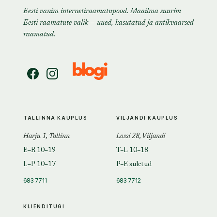
Eesti vanim internetiraamatupood. Maailma suurim
Eesti raamatute valik — uued, kasutatud ja antikvaarsed
raamatud.
TALLINNA KAUPLUS
VILJANDI KAUPLUS
Harju 1, Tallinn
Lossi 28, Viljandi
E–R 10–19
T–L 10–18
L–P 10–17
P–E suletud
683 7711
683 7712
KLIENDITUGI