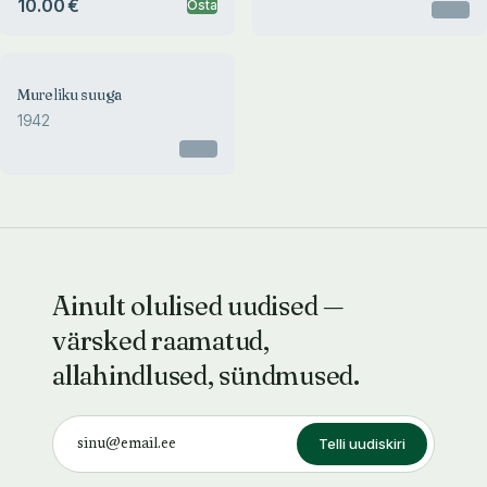
10.00 €
Osta
Otsas
Mureliku suuga
1942
Otsas
Ainult olulised uudised —
värsked raamatud,
allahindlused, sündmused.
Telli uudiskiri