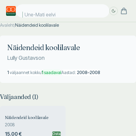
Une-Mati eelvii
Avaleht
/
Näidendeid koolilavale
Täpsem
Täpsem
otsing
otsing
Näidendeid koolilavale
Lully Gustavson
1
väljaannet kokku
1
saadaval
Aastad:
2008
–
2008
Väljaanded (
1
)
Näidendeid koolilavale
2008
15.00 €
Osta