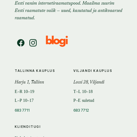
Eesti vanim internetiraamatupood. Maailma suurim
Eesti raamatute valik — uued, kasutatud ja antikvaarsed
raamatud.
TALLINNA KAUPLUS
VILJANDI KAUPLUS
Harju 1, Tallinn
Lossi 28, Viljandi
E–R 10–19
T–L 10–18
L–P 10–17
P–E suletud
683 7711
683 7712
KLIENDITUGI