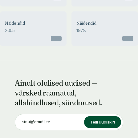
Näidendid
Näidendid
2005
1978
Otsas
Otsas
Ainult olulised uudised —
värsked raamatud,
allahindlused, sündmused.
Telli uudiskiri