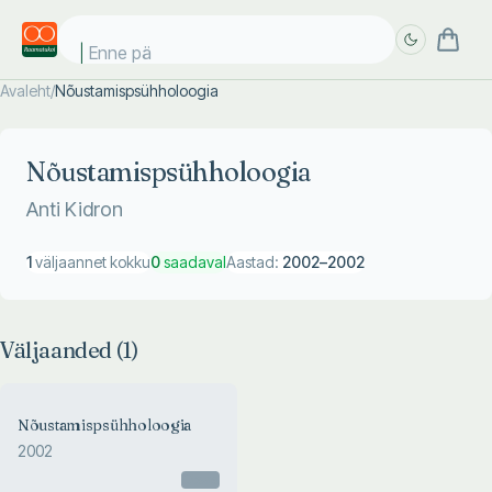
Enne päi
Avaleht
/
Nõustamispsühholoogia
Täpsem
Täpsem
otsing
otsing
Nõustamispsühholoogia
Anti Kidron
1
väljaannet kokku
0
saadaval
Aastad:
2002
–
2002
Väljaanded (
1
)
Nõustamispsühholoogia
2002
Otsas