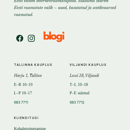
Eesti vanim internetiraamatupood. Maailma suurim
Eesti raamatute valik — uued, kasutatud ja antikvaarsed
raamatud.
TALLINNA KAUPLUS
VILJANDI KAUPLUS
Harju 1, Tallinn
Lossi 28, Viljandi
E–R 10–19
T–L 10–18
L–P 10–17
P–E suletud
683 7711
683 7712
KLIENDITUGI
Kohaletoimetamine