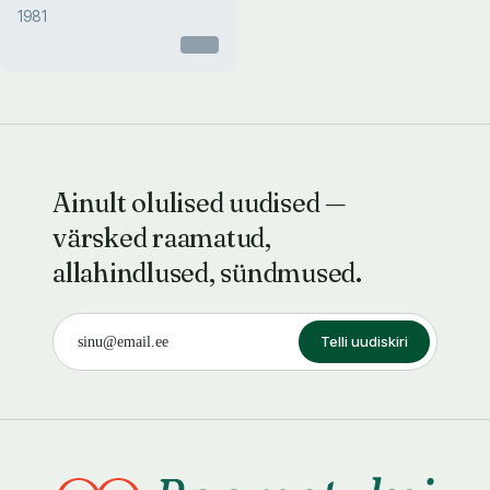
1981
Otsas
Ainult olulised uudised —
värsked raamatud,
allahindlused, sündmused.
Telli uudiskiri