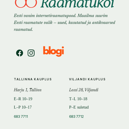
Eesti vanim internetiraamatupood. Maailma suurim
Eesti raamatute valik — uued, kasutatud ja antikvaarsed
raamatud.
TALLINNA KAUPLUS
VILJANDI KAUPLUS
Harju 1, Tallinn
Lossi 28, Viljandi
E–R 10–19
T–L 10–18
L–P 10–17
P–E suletud
683 7711
683 7712