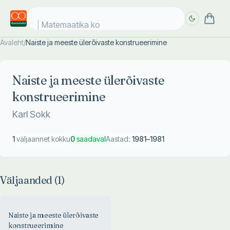
Matemaatika kos
Avaleht
/
Naiste ja meeste ülerõivaste konstrueerimine
Täpsem
Täpsem
otsing
otsing
Naiste ja meeste ülerõivaste
konstrueerimine
Karl Sokk
1
väljaannet kokku
0
saadaval
Aastad:
1981
–
1981
Väljaanded (
1
)
Naiste ja meeste ülerõivaste
konstrueerimine