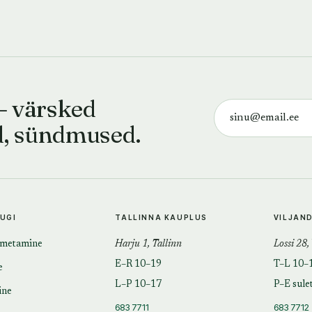
— värsked
d, sündmused.
TUGI
TALLINNA KAUPLUS
VILJAN
imetamine
Harju 1, Tallinn
Lossi 28,
E–R 10–19
T–L 10–
e
L–P 10–17
P–E sule
ine
683 7711
683 7712