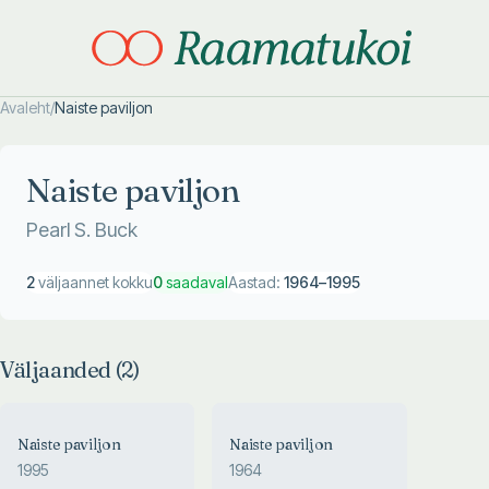
Avaleht
/
Naiste paviljon
Otsi täpsemalt
Otsi täpsemalt
Naiste paviljon
Pearl S. Buck
2
väljaannet kokku
0
saadaval
Aastad:
1964
–
1995
Väljaanded (
2
)
Naiste paviljon
Naiste paviljon
1995
1964