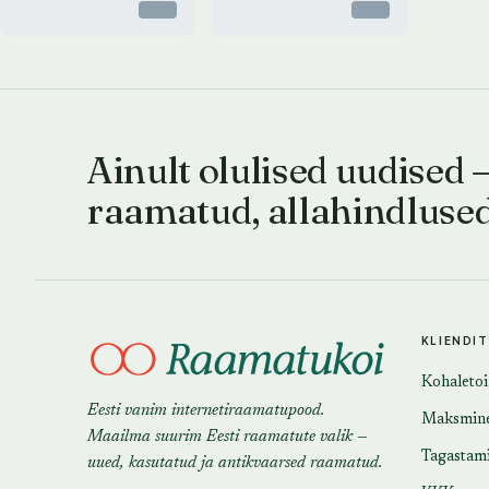
Otsas
Otsas
Ainult olulised uudised 
raamatud, allahindluse
KLIENDI
Kohaleto
Eesti vanim internetiraamatupood.
Maksmin
Maailma suurim Eesti raamatute valik —
Tagastam
uued, kasutatud ja antikvaarsed raamatud.