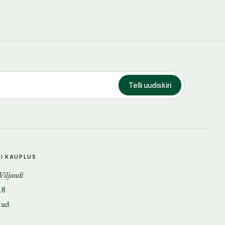
Telli uudiskiri
DI KAUPLUS
 Viljandi
18
tud