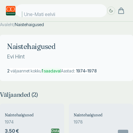
Une-Mati eelviim
Avaleht
/
Naistehaigused
Täpsem
Täpsem
otsing
otsing
Naistehaigused
Evi Hint
2
väljaannet kokku
1
saadaval
Aastad:
1974
–
1978
Väljaanded (
2
)
Naistehaigused
Naistehaigused
1974
1978
3.50 €
Osta
Otsas