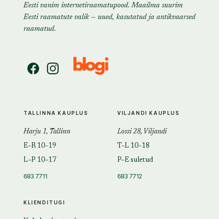
Eesti vanim internetiraamatupood. Maailma suurim
Eesti raamatute valik — uued, kasutatud ja antikvaarsed
raamatud.
TALLINNA KAUPLUS
VILJANDI KAUPLUS
Harju 1, Tallinn
Lossi 28, Viljandi
E–R 10–19
T–L 10–18
L–P 10–17
P–E suletud
683 7711
683 7712
KLIENDITUGI