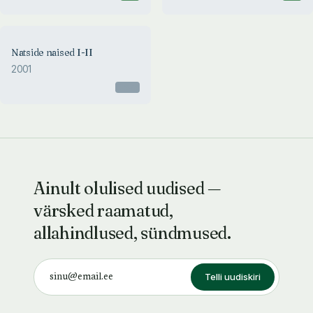
Natside naised I-II
2001
Otsas
Ainult olulised uudised —
värsked raamatud,
allahindlused, sündmused.
Telli uudiskiri