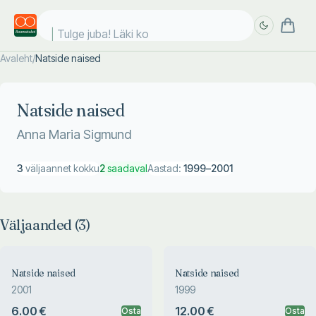
Tulge juba! Läki koo
Avaleht
/
Natside naised
Täpsem
Täpsem
otsing
otsing
Natside naised
Anna Maria Sigmund
3
väljaannet kokku
2
saadaval
Aastad:
1999
–
2001
Väljaanded (
3
)
Natside naised
Natside naised
2001
1999
6.00 €
12.00 €
Osta
Osta