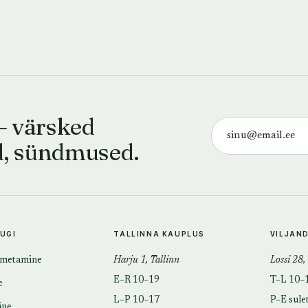
— värsked
d, sündmused.
TUGI
TALLINNA KAUPLUS
VILJAN
imetamine
Harju 1, Tallinn
Lossi 28,
E–R 10–19
T–L 10–
e
L–P 10–17
P–E sule
ine