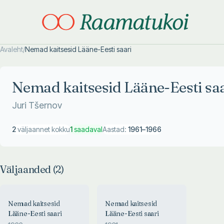
Avaleht
/
Nemad kaitsesid Lääne-Eesti saari
Otsi täpsemalt
Otsi täpsemalt
Nemad kaitsesid Lääne-Eesti saa
Juri Tšernov
2
väljaannet kokku
1
saadaval
Aastad:
1961
–
1966
Väljaanded (
2
)
Nemad kaitsesid
Nemad kaitsesid
Lääne-Eesti saari
Lääne-Eesti saari