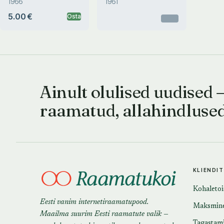
1966
1961
5.00 €
Osta
Otsas
Ainult olulised uudised 
raamatud, allahindluse
KLIENDI
Kohaleto
Eesti vanim internetiraamatupood.
Maksmin
Maailma suurim Eesti raamatute valik —
Tagastam