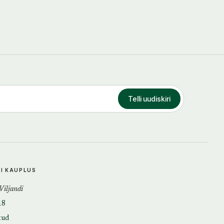
Telli uudiskiri
DI KAUPLUS
 Viljandi
18
tud