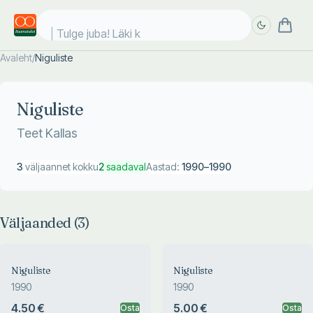
Tulge juba! Läki ko
Avaleht
/
Niguliste
Täpsem
Täpsem
otsing
otsing
Niguliste
Teet Kallas
3
väljaannet kokku
2
saadaval
Aastad:
1990
–
1990
Väljaanded (
3
)
Niguliste
Niguliste
1990
1990
4.50 €
5.00 €
Osta
Osta