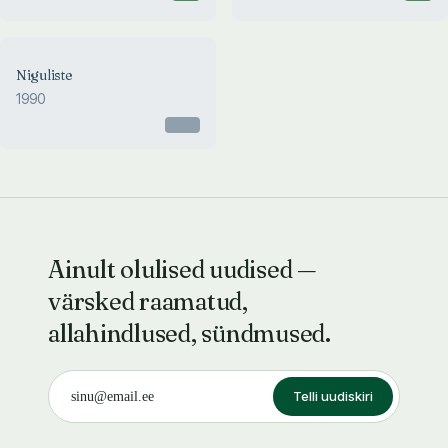
Niguliste
1990
Otsas
Ainult olulised uudised —
värsked raamatud,
allahindlused, sündmused.
Telli uudiskiri