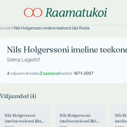
Avaleht
/
Nils Holgerssoni imeline teekond läbi Rootsi
Otsi täpsemalt
Otsi täpsemalt
Nils Holgerssoni imeline teekond
Selma Lagerlöf
4
väljaannet kokku
2
saadaval
Aastad:
1971
–
2007
Väljaanded (
4
)
Nils Holgerssoni
Nils Holgerssoni
Nils H
imeline teekond läbi
imeline teekond läbi
imelin
Rootsi
Rootsi
Rootsi