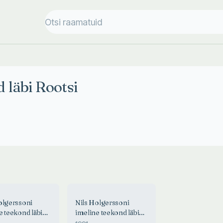
 läbi Rootsi
olgerssoni
Nils Holgerssoni
e teekond läbi
imeline teekond läbi
Rootsi