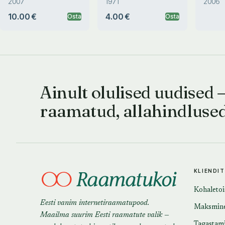
2007
1971
2006
10.00 €
4.00 €
Osta
Osta
Ainult olulised uudised 
raamatud, allahindluse
KLIENDI
Kohaleto
Eesti vanim internetiraamatupood.
Maksmin
Maailma suurim Eesti raamatute valik —
Tagastam