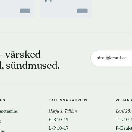
1991
Otsas
Otsas
— värsked
d, sündmused.
TUGI
TALLINNA KAUPLUS
VILJAN
imetamine
Harju 1, Tallinn
Lossi 28,
E–R 10–19
T–L 10–
e
L–P 10–17
P–E sule
ine