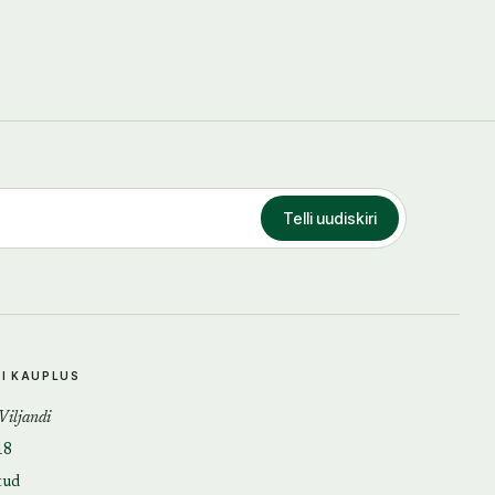
Telli uudiskiri
DI KAUPLUS
 Viljandi
18
tud