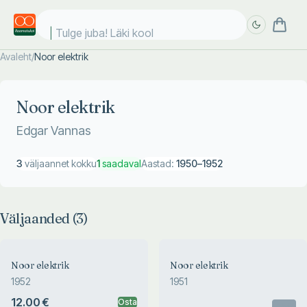
Tulge juba! Läki kooli
Avaleht
/
Noor elektrik
Täpsem
Täpsem
otsing
otsing
Noor elektrik
Edgar Vannas
3
väljaannet kokku
1
saadaval
Aastad:
1950
–
1952
Väljaanded (
3
)
Noor elektrik
Noor elektrik
1952
1951
12.00 €
Osta
Otsas