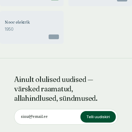
Noor elektrik
1950
Otsas
Ainult olulised uudised —
värsked raamatud,
allahindlused, sündmused.
Telli uudiskiri