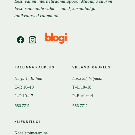
Eesti vanim internetiraamatupood. Maailma suurim
Eesti raamatute valik — uued, kasutatud ja
antikvaarsed raamatud.
TALLINNA KAUPLUS
VILJANDI KAUPLUS
Harju 1, Tallinn
Lossi 28, Viljandi
E–R 10–19
T–L 10–18
L–P 10–17
P–E suletud
683 7711
683 7712
KLIENDITUGI
Kohaletoimetamine