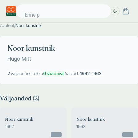
Enne pä
Avaleht
/
Noor kunstnik
Täpsem
Täpsem
otsing
otsing
Noor kunstnik
Hugo Mitt
2
väljaannet kokku
0
saadaval
Aastad:
1962
–
1962
Väljaanded (
2
)
Noor kunstnik
Noor kunstnik
1962
1962
Otsas
Otsas